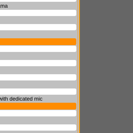
rama
with dedicated mic