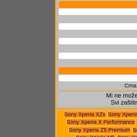
Crna,
Mi ne možem
Svi zaštit
Sony Xperia XZs
Sony Xperi
Sony Xperia X Performance
Sony Xperia Z5 Premium
S