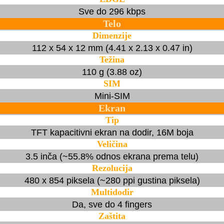
Sve do 296 kbps
Telo
Dimenzije
112 x 54 x 12 mm (4.41 x 2.13 x 0.47 in)
Težina
110 g (3.88 oz)
SIM
Mini-SIM
Ekran
Tip
TFT kapacitivni ekran na dodir, 16M boja
Veličina
3.5 inča (~55.8% odnos ekrana prema telu)
Rezolucija
480 x 854 piksela (~280 ppi gustina piksela)
Multidodir
Da, sve do 4 fingers
Zaštita