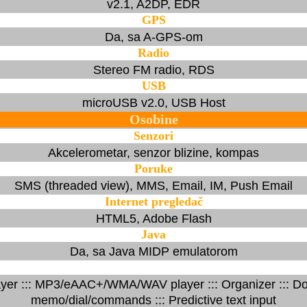
v2.1, A2DP, EDR
GPS
Da, sa A-GPS-om
Radio
Stereo FM radio, RDS
USB
microUSB v2.0, USB Host
Osobine
Senzori
Akcelerometar, senzor blizine, kompas
Poruke
SMS (threaded view), MMS, Email, IM, Push Email
Internet pregledač
HTML5, Adobe Flash
Java
Da, sa Java MIDP emulatorom
er ::: MP3/eAAC+/WMA/WAV player ::: Organizer ::: Do
memo/dial/commands ::: Predictive text input