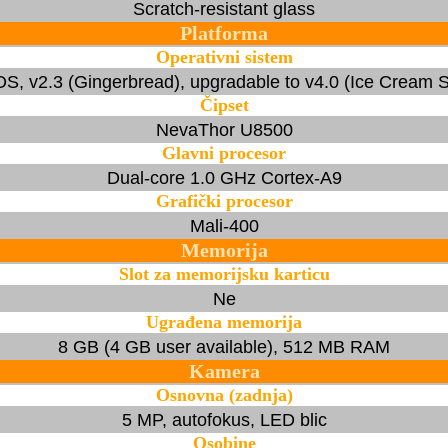
Scratch-resistant glass
Platforma
Operativni sistem
OS, v2.3 (Gingerbread), upgradable to v4.0 (Ice Cream 
Čipset
NevaThor U8500
Glavni procesor
Dual-core 1.0 GHz Cortex-A9
Grafički procesor
Mali-400
Memorija
Slot za memorijsku karticu
Ne
Ugrađena memorija
8 GB (4 GB user available), 512 MB RAM
Kamera
Osnovna (zadnja)
5 MP, autofokus, LED blic
Osobine