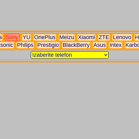
a
Sony
YU
OnePlus
Meizu
Xiaomi
ZTE
Lenovo
H
sonic
Philips
Prestigio
BlackBerry
Asus
Intex
Karb