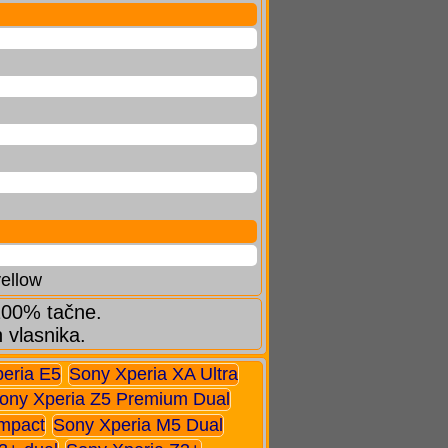
yellow
 100% tačne.
h vlasnika.
eria E5
Sony Xperia XA Ultra
ony Xperia Z5 Premium Dual
mpact
Sony Xperia M5 Dual