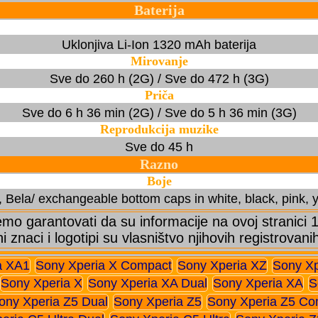
Baterija
Uklonjiva Li-Ion 1320 mAh baterija
Mirovanje
Sve do 260 h (2G) / Sve do 472 h (3G)
Priča
Sve do 6 h 36 min (2G) / Sve do 5 h 36 min (3G)
Reprodukcija muzike
Sve do 45 h
Razno
Boje
 Bela/ exchangeable bottom caps in white, black, pink, 
o garantovati da su informacije na ovoj stranici
ni znaci i logotipi su vlasništvo njihovih registrovani
a XA1
Sony Xperia X Compact
Sony Xperia XZ
Sony Xp
Sony Xperia X
Sony Xperia XA Dual
Sony Xperia XA
S
ony Xperia Z5 Dual
Sony Xperia Z5
Sony Xperia Z5 Co