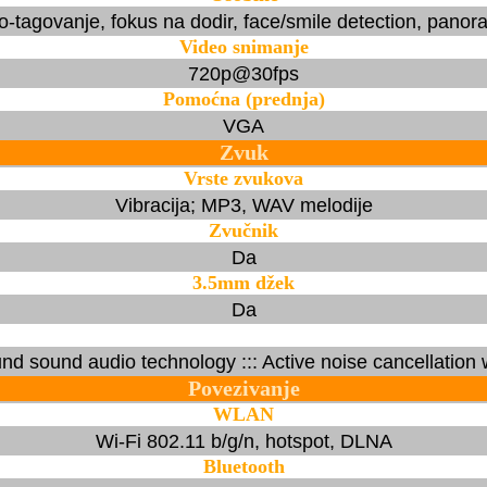
-tagovanje, fokus na dodir, face/smile detection, pano
Video snimanje
720p@30fps
Pomoćna (prednja)
VGA
Zvuk
Vrste zvukova
Vibracija; MP3, WAV melodije
Zvučnik
Da
3.5mm džek
Da
und sound audio technology ::: Active noise cancellation 
Povezivanje
WLAN
Wi-Fi 802.11 b/g/n, hotspot, DLNA
Bluetooth