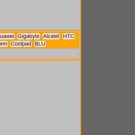
uawei
Gigabyte
Alcatel
HTC
onn
Coolpad
BLU