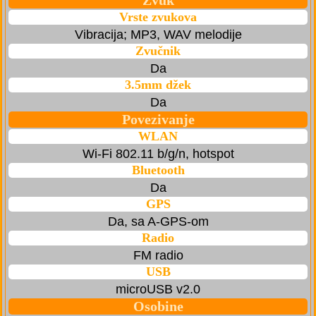
Zvuk
Vrste zvukova
Vibracija; MP3, WAV melodije
Zvučnik
Da
3.5mm džek
Da
Povezivanje
WLAN
Wi-Fi 802.11 b/g/n, hotspot
Bluetooth
Da
GPS
Da, sa A-GPS-om
Radio
FM radio
USB
microUSB v2.0
Osobine