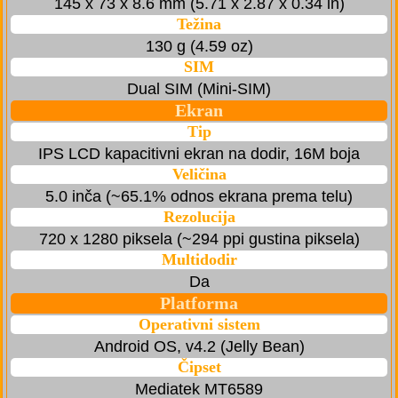
145 x 73 x 8.6 mm (5.71 x 2.87 x 0.34 in)
Težina
130 g (4.59 oz)
SIM
Dual SIM (Mini-SIM)
Ekran
Tip
IPS LCD kapacitivni ekran na dodir, 16M boja
Veličina
5.0 inča (~65.1% odnos ekrana prema telu)
Rezolucija
720 x 1280 piksela (~294 ppi gustina piksela)
Multidodir
Da
Platforma
Operativni sistem
Android OS, v4.2 (Jelly Bean)
Čipset
Mediatek MT6589