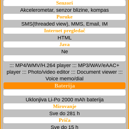
Senzori
Akcelerometar, senzor blizine, kompas
Poruke
SMS(threaded view), MMS, Email, IM
Internet pregledač
HTML
Java
Ne
::: MP4/WMV/H.264 player ::: MP3/WAV/eAAC+
player ::: Photo/video editor ::: Document viewer :::
Voice memo/dial
Baterija
Uklonjiva Li-Po 2000 mAh baterija
Mirovanje
Sve do 281 h
Priča
Sve do 15 h