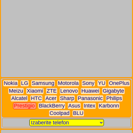
Nokia
LG
Samsung
Motorola
Sony
YU
OnePlus
Meizu
Xiaomi
ZTE
Lenovo
Huawei
Gigabyte
Alcatel
HTC
Acer
Sharp
Panasonic
Philips
Prestigio
BlackBerry
Asus
Intex
Karbonn
Coolpad
BLU