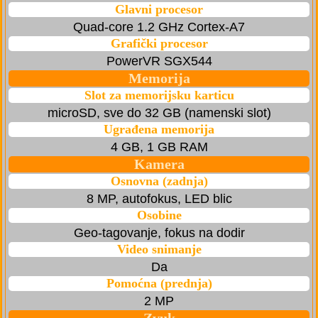
Glavni procesor
Quad-core 1.2 GHz Cortex-A7
Grafički procesor
PowerVR SGX544
Memorija
Slot za memorijsku karticu
microSD, sve do 32 GB (namenski slot)
Ugrađena memorija
4 GB, 1 GB RAM
Kamera
Osnovna (zadnja)
8 MP, autofokus, LED blic
Osobine
Geo-tagovanje, fokus na dodir
Video snimanje
Da
Pomoćna (prednja)
2 MP