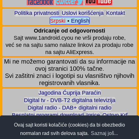
Politika privatnosti
Uslovi korišćenja
Kontakt
Srpski
•
English
Odricanje od odgovornosti
Sajt www.1android.cyou ne vrši prodaju robe,
već se na sajtu samo nalaze linkovi za prodaju robe
na sajtu AliExpress.
Mi ne možemo garantovati da su informacije na
ovoj stranici 100% tačne.
Svi zaštitni znaci i logotipi su vlasništvo njihovih
registrovanih vlasnika.
Jagodina Ćuprija Paraćin
Digital tv - DVB-T2 digitalna televizija
Digital radio - DAB+ digitalni radio
Besplatni programi download
Igrice
Ostrvo Krf
Akva park - Jagodina
Zoološki vrt - Jagodina
Ovaj sajt koristi kolačiće (cookies) da bi obezbedio
Zaradite BITCOIN
Android igrice
Android aplikacije
normalan rad svih delova sajta.
Saznaj još...
Android telefoni