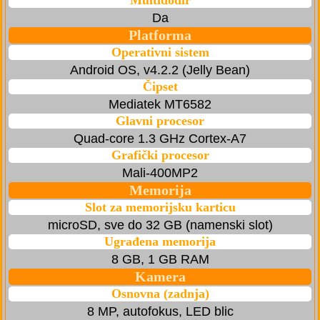
Multidodir
Da
Platforma
Operativni sistem
Android OS, v4.2.2 (Jelly Bean)
Čipset
Mediatek MT6582
Glavni procesor
Quad-core 1.3 GHz Cortex-A7
Grafički procesor
Mali-400MP2
Memorija
Slot za memorijsku karticu
microSD, sve do 32 GB (namenski slot)
Ugrađena memorija
8 GB, 1 GB RAM
Kamera
Osnovna (zadnja)
8 MP, autofokus, LED blic