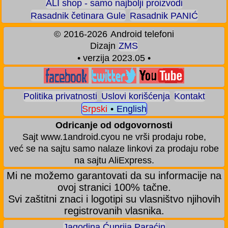
ALI shop - samo najbolji proizvodi
Rasadnik četinara Gule
Rasadnik PANIĆ
©
2016-2026
Android telefoni
Dizajn
ZMS
• verzija 2023.05 •
Politika privatnosti
Uslovi korišćenja
Kontakt
Srpski
•
English
Odricanje od odgovornosti
Sajt www.1android.cyou ne vrši prodaju robe,
već se na sajtu samo nalaze linkovi za prodaju robe
na sajtu AliExpress.
Mi ne možemo garantovati da su informacije na
ovoj stranici 100% tačne.
Svi zaštitni znaci i logotipi su vlasništvo njihovih
registrovanih vlasnika.
Jagodina Ćuprija Paraćin