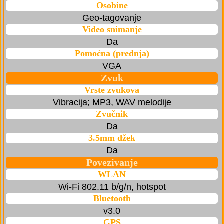
Osobine
Geo-tagovanje
Video snimanje
Da
Pomoćna (prednja)
VGA
Zvuk
Vrste zvukova
Vibracija; MP3, WAV melodije
Zvučnik
Da
3.5mm džek
Da
Povezivanje
WLAN
Wi-Fi 802.11 b/g/n, hotspot
Bluetooth
v3.0
GPS