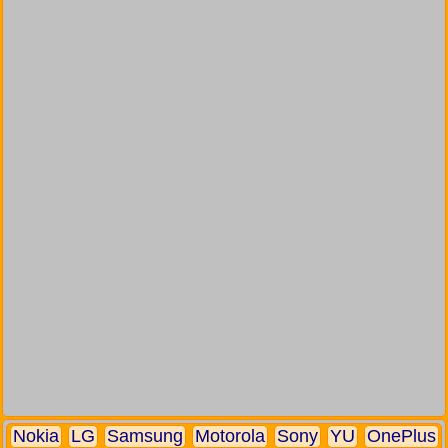
Nokia
LG
Samsung
Motorola
Sony
YU
OnePlus