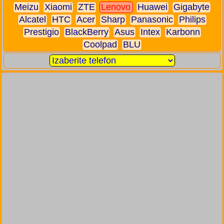
Meizu
Xiaomi
ZTE
Lenovo
Huawei
Gigabyte
Alcatel
HTC
Acer
Sharp
Panasonic
Philips
Prestigio
BlackBerry
Asus
Intex
Karbonn
Coolpad
BLU