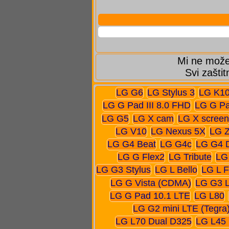
Mi ne možem
Svi zaštit
LG G6
LG Stylus 3
LG K10
LG G Pad III 8.0 FHD
LG G Pa
LG G5
LG X cam
LG X screen
LG V10
LG Nexus 5X
LG Z
LG G4 Beat
LG G4c
LG G4 
LG G Flex2
LG Tribute
LG
LG G3 Stylus
LG L Bello
LG L F
LG G Vista (CDMA)
LG G3 
LG G Pad 10.1 LTE
LG L80
LG G2 mini LTE (Tegra
LG L70 Dual D325
LG L45 