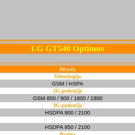
LG GT540 Optimus
Mreže
Tehnologija
GSM / HSPA
2G područje
GSM 850 / 900 / 1800 / 1900
3G područje
HSDPA 900 / 2100
HSDPA 850 / 2100
Brzina