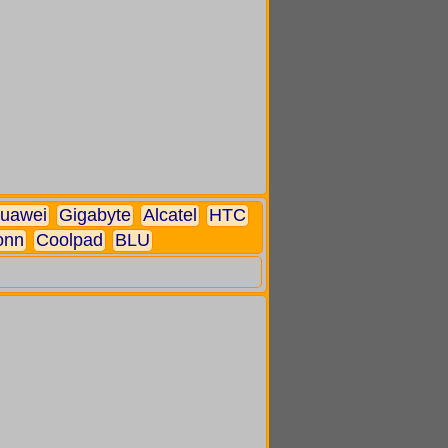
uawei
Gigabyte
Alcatel
HTC
onn
Coolpad
BLU