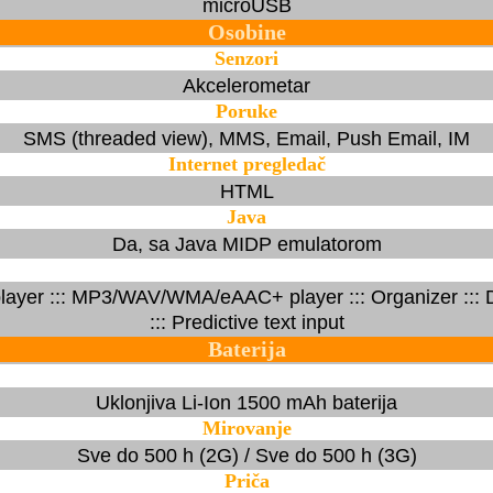
microUSB
Osobine
Senzori
Akcelerometar
Poruke
SMS (threaded view), MMS, Email, Push Email, IM
Internet pregledač
HTML
Java
Da, sa Java MIDP emulatorom
layer ::: MP3/WAV/WMA/eAAC+ player ::: Organizer ::: 
::: Predictive text input
Baterija
Uklonjiva Li-Ion 1500 mAh baterija
Mirovanje
Sve do 500 h (2G) / Sve do 500 h (3G)
Priča