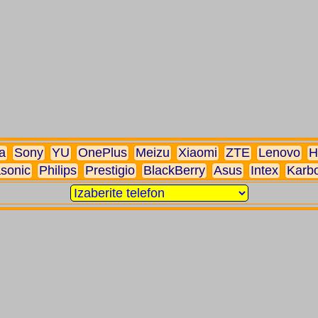
a
Sony
YU
OnePlus
Meizu
Xiaomi
ZTE
Lenovo
H
sonic
Philips
Prestigio
BlackBerry
Asus
Intex
Karb