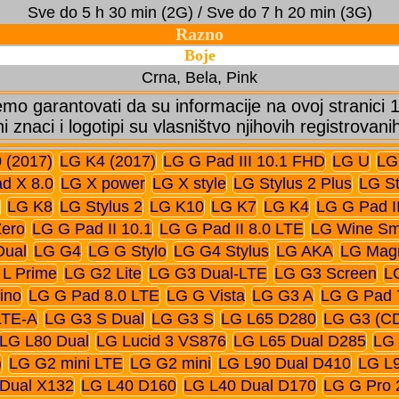
Sve do 5 h 30 min (2G) / Sve do 7 h 20 min (3G)
Razno
Boje
Crna, Bela, Pink
o garantovati da su informacije na ovoj stranici
ni znaci i logotipi su vlasništvo njihovih registrovani
 (2017)
LG K4 (2017)
LG G Pad III 10.1 FHD
LG U
LG
d X 8.0
LG X power
LG X style
LG Stylus 2 Plus
LG St
LG K8
LG Stylus 2
LG K10
LG K7
LG K4
LG G Pad I
ero
LG G Pad II 10.1
LG G Pad II 8.0 LTE
LG Wine Sm
Dual
LG G4
LG G Stylo
LG G4 Stylus
LG AKA
LG Mag
 L Prime
LG G2 Lite
LG G3 Dual-LTE
LG G3 Screen
L
ino
LG G Pad 8.0 LTE
LG G Vista
LG G3 A
LG G Pad 
LTE-A
LG G3 S Dual
LG G3 S
LG L65 D280
LG G3 (C
LG L80 Dual
LG Lucid 3 VS876
LG L65 Dual D285
LG 
)
LG G2 mini LTE
LG G2 mini
LG L90 Dual D410
LG L
Dual X132
LG L40 D160
LG L40 Dual D170
LG G Pro 