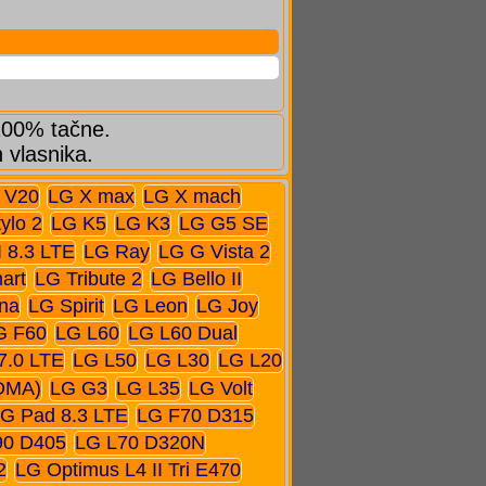
 100% tačne.
h vlasnika.
 V20
LG X max
LG X mach
ylo 2
LG K5
LG K3
LG G5 SE
I 8.3 LTE
LG Ray
LG G Vista 2
art
LG Tribute 2
LG Bello II
na
LG Spirit
LG Leon
LG Joy
G F60
LG L60
LG L60 Dual
7.0 LTE
LG L50
LG L30
LG L20
DMA)
LG G3
LG L35
LG Volt
G Pad 8.3 LTE
LG F70 D315
90 D405
LG L70 D320N
2
LG Optimus L4 II Tri E470