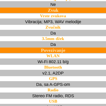
Ne
Zvuk
Vrste zvukova
Vibracija; MP3, WAV melodije
Zvučnik
Da
3.5mm džek
Da
Povezivanje
WLAN
Wi-Fi 802.11 b/g
Bluetooth
v2.1, A2DP
GPS
Da, sa A-GPS-om
Radio
Stereo FM radio, RDS
USB