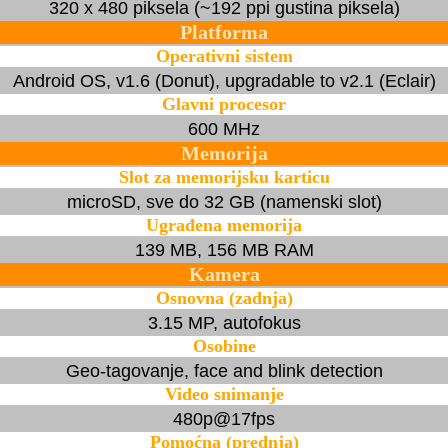
320 x 480 piksela (~192 ppi gustina piksela)
Platforma
Operativni sistem
Android OS, v1.6 (Donut), upgradable to v2.1 (Eclair)
Glavni procesor
600 MHz
Memorija
Slot za memorijsku karticu
microSD, sve do 32 GB (namenski slot)
Ugrađena memorija
139 MB, 156 MB RAM
Kamera
Osnovna (zadnja)
3.15 MP, autofokus
Osobine
Geo-tagovanje, face and blink detection
Video snimanje
480p@17fps
Pomoćna (prednja)