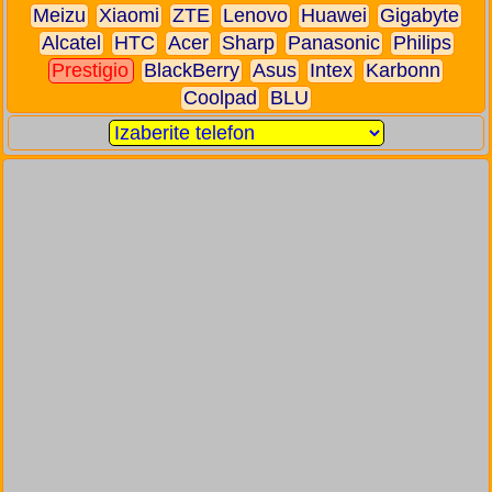
Meizu
Xiaomi
ZTE
Lenovo
Huawei
Gigabyte
Alcatel
HTC
Acer
Sharp
Panasonic
Philips
Prestigio
BlackBerry
Asus
Intex
Karbonn
Coolpad
BLU