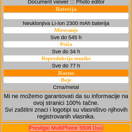
Document viewer ::: Photo editor
Baterija
Neuklonjiva Li-Ion 2300 mAh baterija
Mirovanje
Sve do 545 h
Priča
Sve do 34 h
Reprodukcija muzike
Sve do 77 h
Razno
Boje
Crna/metal
Mi ne možemo garantovati da su informacije na
ovoj stranici 100% tačne.
Svi zaštitni znaci i logotipi su vlasništvo njihovih
registrovanih vlasnika.
Prestigio MultiPhone 5508 Duo