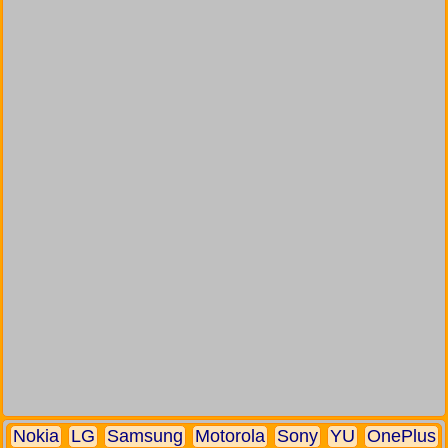
Nokia
LG
Samsung
Motorola
Sony
YU
OnePlus