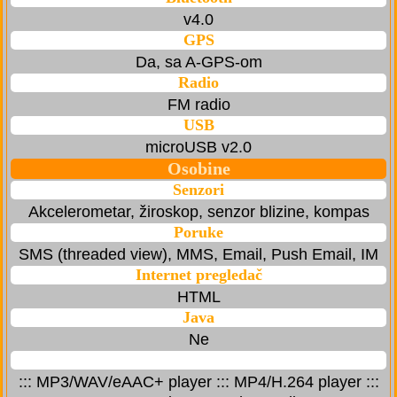
v4.0
GPS
Da, sa A-GPS-om
Radio
FM radio
USB
microUSB v2.0
Osobine
Senzori
Akcelerometar, žiroskop, senzor blizine, kompas
Poruke
SMS (threaded view), MMS, Email, Push Email, IM
Internet pregledač
HTML
Java
Ne
::: MP3/WAV/eAAC+ player ::: MP4/H.264 player :::