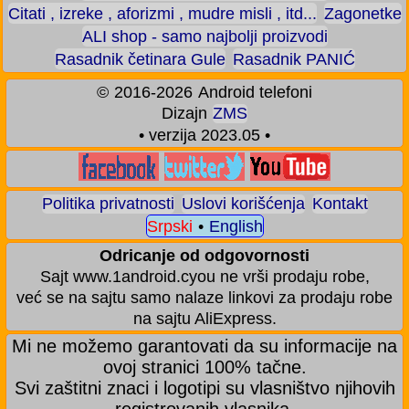
Citati , izreke , aforizmi , mudre misli , itd...
Zagonetke
ALI shop - samo najbolji proizvodi
Rasadnik četinara Gule
Rasadnik PANIĆ
©
2016-2026
Android telefoni
Dizajn
ZMS
• verzija 2023.05 •
Politika privatnosti
Uslovi korišćenja
Kontakt
Srpski
•
English
Odricanje od odgovornosti
Sajt www.1android.cyou ne vrši prodaju robe,
već se na sajtu samo nalaze linkovi za prodaju robe
na sajtu AliExpress.
Mi ne možemo garantovati da su informacije na
ovoj stranici 100% tačne.
Svi zaštitni znaci i logotipi su vlasništvo njihovih