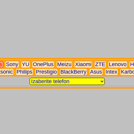
a
Sony
YU
OnePlus
Meizu
Xiaomi
ZTE
Lenovo
H
sonic
Philips
Prestigio
BlackBerry
Asus
Intex
Karb