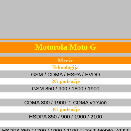
Motorola Moto G
Mreže
Tehnologija
GSM / CDMA / HSPA / EVDO
2G područje
GSM 850 / 900 / 1800 / 1900
CDMA 800 / 1900 ::: CDMA version
3G područje
HSDPA 850 / 900 / 1900 / 2100
HSDPA 850 / 1700 / 1900 / 2100 ::: for T-Mobile, AT&T