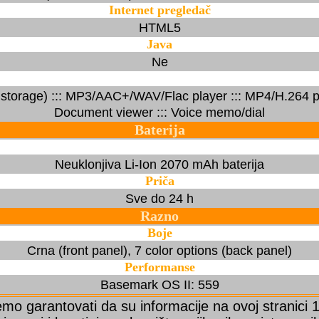
Internet pregledač
HTML5
Java
Ne
 storage) ::: MP3/AAC+/WAV/Flac player ::: MP4/H.264 play
Document viewer ::: Voice memo/dial
Baterija
Neuklonjiva Li-Ion 2070 mAh baterija
Priča
Sve do 24 h
Razno
Boje
Crna (front panel), 7 color options (back panel)
Performanse
Basemark OS II: 559
o garantovati da su informacije na ovoj stranici