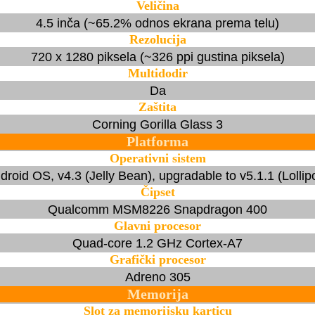
Veličina
4.5 inča (~65.2% odnos ekrana prema telu)
Rezolucija
720 x 1280 piksela (~326 ppi gustina piksela)
Multidodir
Da
Zaštita
Corning Gorilla Glass 3
Platforma
Operativni sistem
droid OS, v4.3 (Jelly Bean), upgradable to v5.1.1 (Lollip
Čipset
Qualcomm MSM8226 Snapdragon 400
Glavni procesor
Quad-core 1.2 GHz Cortex-A7
Grafički procesor
Adreno 305
Memorija
Slot za memorijsku karticu