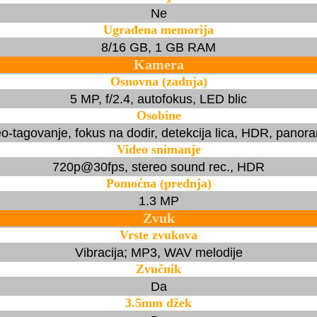
Ne
Ugrađena memorija
8/16 GB, 1 GB RAM
Kamera
Osnovna (zadnja)
5 MP, f/2.4, autofokus, LED blic
Osobine
o-tagovanje, fokus na dodir, detekcija lica, HDR, panor
Video snimanje
720p@30fps, stereo sound rec., HDR
Pomoćna (prednja)
1.3 MP
Zvuk
Vrste zvukova
Vibracija; MP3, WAV melodije
Zvučnik
Da
3.5mm džek