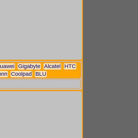
uawei
Gigabyte
Alcatel
HTC
onn
Coolpad
BLU