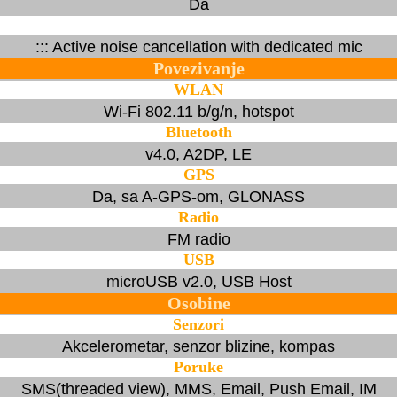
Da
::: Active noise cancellation with dedicated mic
Povezivanje
WLAN
Wi-Fi 802.11 b/g/n, hotspot
Bluetooth
v4.0, A2DP, LE
GPS
Da, sa A-GPS-om, GLONASS
Radio
FM radio
USB
microUSB v2.0, USB Host
Osobine
Senzori
Akcelerometar, senzor blizine, kompas
Poruke
SMS(threaded view), MMS, Email, Push Email, IM