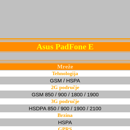
Asus PadFone E
Mreže
Tehnologija
GSM / HSPA
2G područje
GSM 850 / 900 / 1800 / 1900
3G područje
HSDPA 850 / 900 / 1900 / 2100
Brzina
HSPA
GPRS