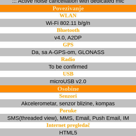
::: Active noise cancellation with dedicated mic
Povezivanje
WLAN
Wi-Fi 802.11 b/g/n
Bluetooth
v4.0, A2DP
GPS
Da, sa A-GPS-om, GLONASS
Radio
To be confirmed
USB
microUSB v2.0
Osobine
Senzori
Akcelerometar, senzor blizine, kompas
Poruke
SMS(threaded view), MMS, Email, Push Email, IM
Internet pregledač
HTML5