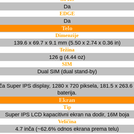
Da
EDGE
Da
Telo
Dimenzije
139.6 x 69.7 x 9.1 mm (5.50 x 2.74 x 0.36 in)
Težina
126 g (4.44 oz)
SIM
Dual SIM (dual stand-by)
inča Super IPS display, 1280 x 720 piksela, 181.5 x 263
baterija.
Ekran
Tip
Super IPS LCD kapacitivni ekran na dodir, 16M boja
Veličina
4.7 inča (~62.6% odnos ekrana prema telu)