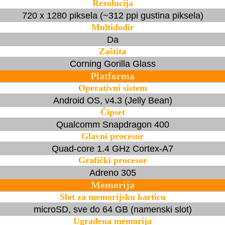
Rezolucija
720 x 1280 piksela (~312 ppi gustina piksela)
Multidodir
Da
Zaštita
Corning Gorilla Glass
Platforma
Operativni sistem
Android OS, v4.3 (Jelly Bean)
Čipset
Qualcomm Snapdragon 400
Glavni procesor
Quad-core 1.4 GHz Cortex-A7
Grafički procesor
Adreno 305
Memorija
Slot za memorijsku karticu
microSD, sve do 64 GB (namenski slot)
Ugrađena memorija