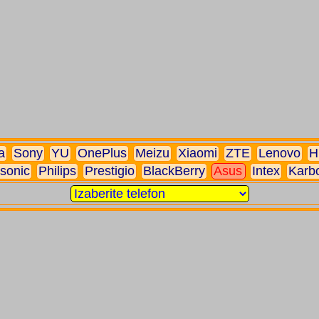
a
Sony
YU
OnePlus
Meizu
Xiaomi
ZTE
Lenovo
H
sonic
Philips
Prestigio
BlackBerry
Asus
Intex
Karb