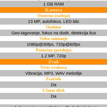
1 GB RAM
Kamera
Osnovna (zadnja)
13 MP, autofokus, LED blic
Osobine
Geo-tagovanje, fokus na dodir, detekcija lica
Video snimanje
1080p@30fps, 720p@60fps
Pomoćna (prednja)
1.2 MP, 720p
Zvuk
Vrste zvukova
Vibracija; MP3, WAV melodije
Zvučnik
Da
3.5mm džek
Da