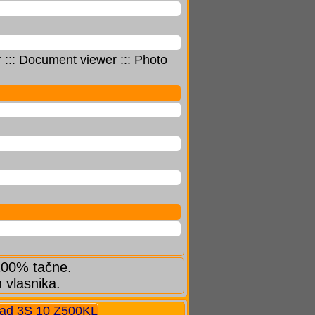
::: Document viewer ::: Photo
 100% tačne.
h vlasnika.
ad 3S 10 Z500KL