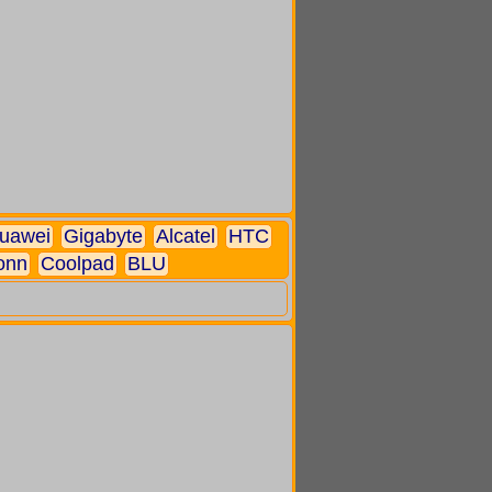
uawei
Gigabyte
Alcatel
HTC
onn
Coolpad
BLU