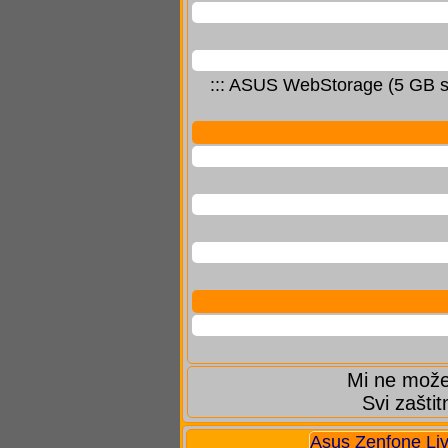
::: ASUS WebStorage (5 GB st
Mi ne možem
Svi zaštit
Asus Zenfone Li