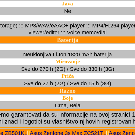
Java
Ne
orage) ::: MP3/WAV/eAAC+ player ::: MP4/H.264 player 
viewer/editor ::: Voice memo/dial
Baterija
Neuklonjiva Li-Ion 1820 mAh baterija
Mirovanje
Sve do 270 h (2G) / Sve do 330 h (3G)
Priča
Sve do 27 h (2G) / Sve do 15 h (3G)
Razno
Boje
Crna, Bela
o garantovati da su informacije na ovoj stranici
ni znaci i logotipi su vlasništvo njihovih registrovani
ve ZB501KL
Asus Zenfone 3s Max ZC521TL
Asus Zenp