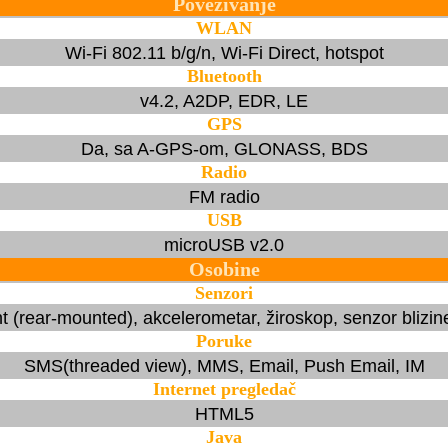
Povezivanje
WLAN
Wi-Fi 802.11 b/g/n, Wi-Fi Direct, hotspot
Bluetooth
v4.2, A2DP, EDR, LE
GPS
Da, sa A-GPS-om, GLONASS, BDS
Radio
FM radio
USB
microUSB v2.0
Osobine
Senzori
nt (rear-mounted), akcelerometar, žiroskop, senzor blizi
Poruke
SMS(threaded view), MMS, Email, Push Email, IM
Internet pregledač
HTML5
Java