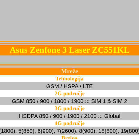
Asus Zenfone 3 Laser ZC551KL
Mreže
Tehnologija
GSM / HSPA / LTE
2G područje
GSM 850 / 900 / 1800 / 1900 ::: SIM 1 & SIM 2
3G područje
HSDPA 850 / 900 / 1900 / 2100 ::: Global
4G područje
1800), 5(850), 6(900), 7(2600), 8(900), 18(800), 19(800
Brzina