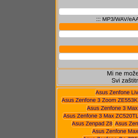
::: MP3/WAV/eAAC
Mi ne možem
Svi zaštit
Asus Zenfone Li
Asus Zenfone 3 Zoom ZE553K
Asus Zenfone 3 Ma
Asus Zenfone 3 Max ZC520T
Asus Zenpad Z8
Asus Zen
Asus Zenfone Max