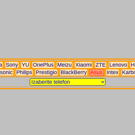
a
Sony
YU
OnePlus
Meizu
Xiaomi
ZTE
Lenovo
H
sonic
Philips
Prestigio
BlackBerry
Asus
Intex
Karb