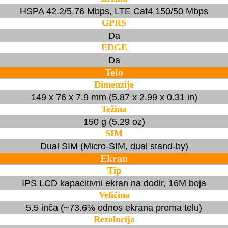
HSPA 42.2/5.76 Mbps, LTE Cat4 150/50 Mbps
GPRS
Da
EDGE
Da
Telo
Dimenzije
149 x 76 x 7.9 mm (5.87 x 2.99 x 0.31 in)
Težina
150 g (5.29 oz)
SIM
Dual SIM (Micro-SIM, dual stand-by)
Ekran
Tip
IPS LCD kapacitivni ekran na dodir, 16M boja
Veličina
5.5 inča (~73.6% odnos ekrana prema telu)
Rezolucija