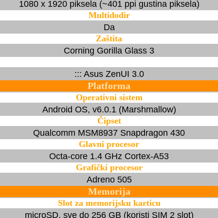
1080 x 1920 piksela (~401 ppi gustina piksela)
Multidodir
Da
Zaštita
Corning Gorilla Glass 3
::: Asus ZenUI 3.0
Platforma
Operativni sistem
Android OS, v6.0.1 (Marshmallow)
Čipset
Qualcomm MSM8937 Snapdragon 430
Glavni procesor
Octa-core 1.4 GHz Cortex-A53
Grafički procesor
Adreno 505
Memorija
Slot za memorijsku karticu
microSD, sve do 256 GB (koristi SIM 2 slot)