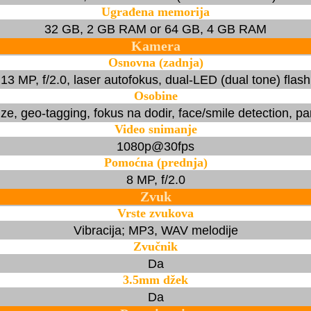
Ugrađena memorija
32 GB, 2 GB RAM or 64 GB, 4 GB RAM
Kamera
Osnovna (zadnja)
13 MP, f/2.0, laser autofokus, dual-LED (dual tone) flash
Osobine
ize, geo-tagging, fokus na dodir, face/smile detection,
Video snimanje
1080p@30fps
Pomoćna (prednja)
8 MP, f/2.0
Zvuk
Vrste zvukova
Vibracija; MP3, WAV melodije
Zvučnik
Da
3.5mm džek
Da