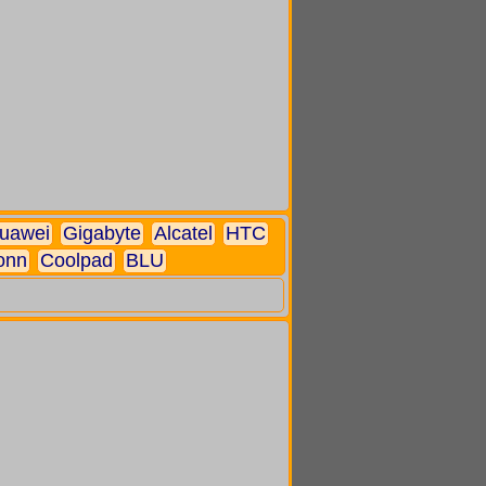
uawei
Gigabyte
Alcatel
HTC
onn
Coolpad
BLU