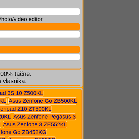
hoto/video editor
 100% tačne.
h vlasnika.
ad 3S 10 Z500KL
1KL
Asus Zenfone Go ZB500KL
Zenpad Z10 ZT500KL
20KL
Asus Zenfone Pegasus 3
L
Asus Zenfone 3 ZE552KL
nfone Go ZB452KG