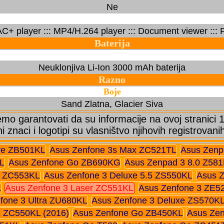
Ne
+ player ::: MP4/H.264 player ::: Document viewer ::: P
Baterija
Neuklonjiva Li-Ion 3000 mAh baterija
Razno
Boje
Sand Zlatna, Glacier Siva
o garantovati da su informacije na ovoj stranici
ni znaci i logotipi su vlasništvo njihovih registrovani
ve ZB501KL
Asus Zenfone 3s Max ZC521TL
Asus Zenp
L
Asus Zenfone Go ZB690KG
Asus Zenpad 3 8.0 Z58
x ZC553KL
Asus Zenfone 3 Deluxe 5.5 ZS550KL
Asus 
L
Asus Zenfone 3 Laser ZC551KL
Asus Zenfone 3 ZE5
fone 3 Ultra ZU680KL
Asus Zenfone 3 Deluxe ZS570K
 ZC550KL (2016)
Asus Zenfone Go ZB450KL
Asus Ze