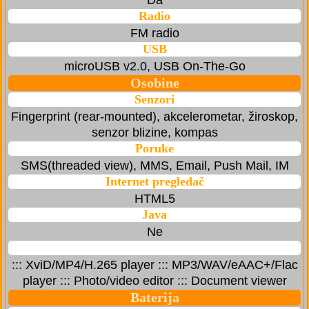
Da
Radio
FM radio
USB
microUSB v2.0, USB On-The-Go
Osobine
Senzori
Fingerprint (rear-mounted), akcelerometar, žiroskop,
senzor blizine, kompas
Poruke
SMS(threaded view), MMS, Email, Push Mail, IM
Internet pregledač
HTML5
Java
Ne
::: XviD/MP4/H.265 player ::: MP3/WAV/eAAC+/Flac
player ::: Photo/video editor ::: Document viewer
Baterija