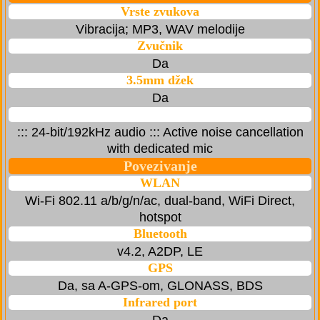
Vrste zvukova
Vibracija; MP3, WAV melodije
Zvučnik
Da
3.5mm džek
Da
::: 24-bit/192kHz audio ::: Active noise cancellation
with dedicated mic
Povezivanje
WLAN
Wi-Fi 802.11 a/b/g/n/ac, dual-band, WiFi Direct,
hotspot
Bluetooth
v4.2, A2DP, LE
GPS
Da, sa A-GPS-om, GLONASS, BDS
Infrared port