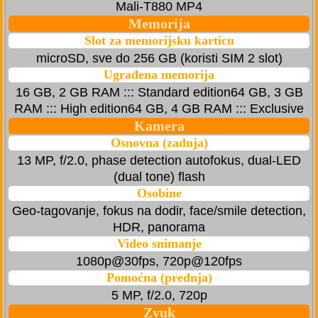
Mali-T880 MP4
Memorija
Slot za memorijsku karticu
microSD, sve do 256 GB (koristi SIM 2 slot)
Ugrađena memorija
16 GB, 2 GB RAM ::: Standard edition64 GB, 3 GB
RAM ::: High edition64 GB, 4 GB RAM ::: Exclusive
Kamera
Osnovna (zadnja)
13 MP, f/2.0, phase detection autofokus, dual-LED
(dual tone) flash
Osobine
Geo-tagovanje, fokus na dodir, face/smile detection,
HDR, panorama
Video snimanje
1080p@30fps, 720p@120fps
Pomoćna (prednja)
5 MP, f/2.0, 720p
Zvuk