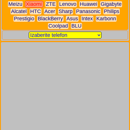
Meizu
Xiaomi
ZTE
Lenovo
Huawei
Gigabyte
Alcatel
HTC
Acer
Sharp
Panasonic
Philips
Prestigio
BlackBerry
Asus
Intex
Karbonn
Coolpad
BLU