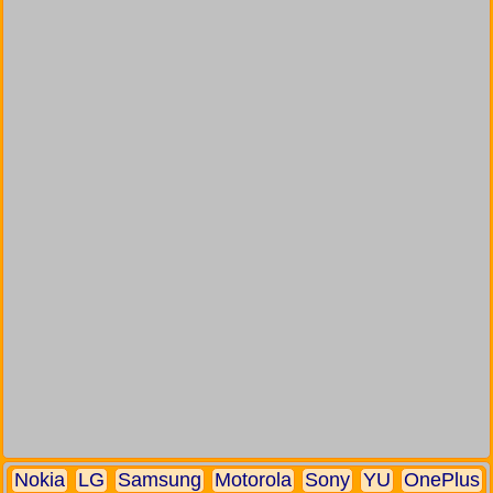
Nokia
LG
Samsung
Motorola
Sony
YU
OnePlus