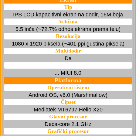
Tip
IPS LCD kapacitivni ekran na dodir, 16M boja
Veličina
5.5 inča (~72.7% odnos ekrana prema telu)
Rezolucija
1080 x 1920 piksela (~401 ppi gustina piksela)
Multidodir
Da
::: MIUI 8.0
Platforma
Operativni sistem
Android OS, v6.0 (Marshmallow)
Čipset
Mediatek MT6797 Helio X20
Glavni procesor
Deca-core 2.1 GHz
Grafički procesor