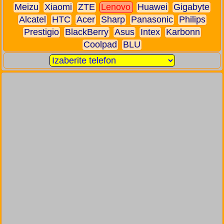
Meizu
Xiaomi
ZTE
Lenovo
Huawei
Gigabyte
Alcatel
HTC
Acer
Sharp
Panasonic
Philips
Prestigio
BlackBerry
Asus
Intex
Karbonn
Coolpad
BLU