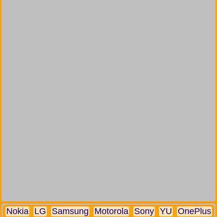
Nokia
LG
Samsung
Motorola
Sony
YU
OnePlus