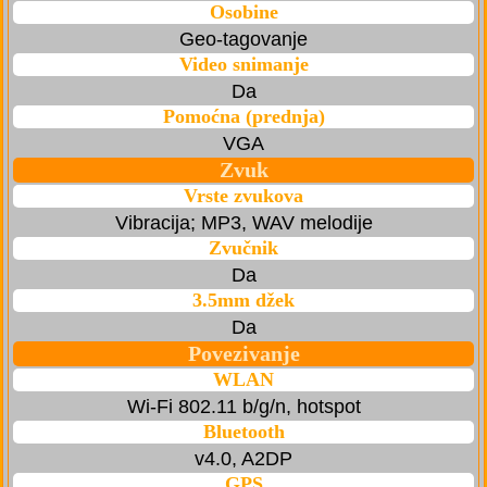
Osobine
Geo-tagovanje
Video snimanje
Da
Pomoćna (prednja)
VGA
Zvuk
Vrste zvukova
Vibracija; MP3, WAV melodije
Zvučnik
Da
3.5mm džek
Da
Povezivanje
WLAN
Wi-Fi 802.11 b/g/n, hotspot
Bluetooth
v4.0, A2DP
GPS