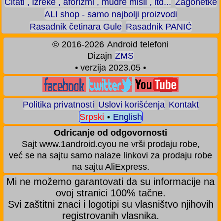
Citati , izreke , aforizmi , mudre misli , itd...
Zagonetke
ALI shop - samo najbolji proizvodi
Rasadnik četinara Gule
Rasadnik PANIĆ
©
2016-2026
Android telefoni
Dizajn
ZMS
• verzija 2023.05 •
Politika privatnosti
Uslovi korišćenja
Kontakt
Srpski
•
English
Odricanje od odgovornosti
Sajt www.1android.cyou ne vrši prodaju robe,
već se na sajtu samo nalaze linkovi za prodaju robe
na sajtu AliExpress.
Mi ne možemo garantovati da su informacije na
ovoj stranici 100% tačne.
Svi zaštitni znaci i logotipi su vlasništvo njihovih
registrovanih vlasnika.