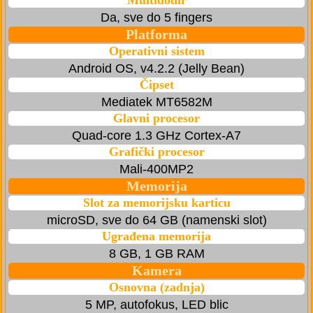
Multidodir
Da, sve do 5 fingers
Platforma
Operativni sistem
Android OS, v4.2.2 (Jelly Bean)
Čipset
Mediatek MT6582M
Glavni procesor
Quad-core 1.3 GHz Cortex-A7
Grafički procesor
Mali-400MP2
Memorija
Slot za memorijsku karticu
microSD, sve do 64 GB (namenski slot)
Ugrađena memorija
8 GB, 1 GB RAM
Kamera
Osnovna (zadnja)
5 MP, autofokus, LED blic