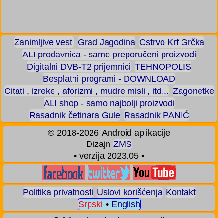
Zanimljive vesti
Grad Jagodina
Ostrvo Krf Grčka
ALI prodavnica - samo preporučeni proizvodi
Digitalni DVB-T2 prijemnici
TEHNOPOLIS
Besplatni programi - DOWNLOAD
Citati , izreke , aforizmi , mudre misli , itd...
Zagonetke
ALI shop - samo najbolji proizvodi
Rasadnik četinara Gule
Rasadnik PANIĆ
©
2018-2026
Android aplikacije
Dizajn
ZMS
• verzija 2023.05 •
Politika privatnosti
Uslovi korišćenja
Kontakt
Srpski
•
English