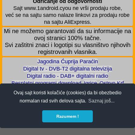
Odricanje od odgovornosti
Sajt www.1android.cyou ne vrši prodaju robe,
već se na sajtu samo nalaze linkovi za prodaju robe
na sajtu AliExpress.
Mi ne možemo garantovati da su informacije na
ovoj stranici 100% tačne.
Svi zaštitni znaci i logotipi su vlasništvo njihovih
registrovanih vlasnika.
Jagodina Ćuprija Paraćin
Digital tv - DVB-T2 digitalna televizija
Digital radio - DAB+ digitalni radio
Besplatni programi download
Igrice
Ostrvo Krf
Akva park - Jagodina
Zoološki vrt - Jagodina
Ovaj sajt koristi kolačiće (cookies) da bi obezbedio
Zaradite BITCOIN
Android igrice
Android aplikacije
normalan rad svih delova sajta.
Saznaj još...
Android telefoni
ALI shop - samo preporučeni proizvodi
Razumem !