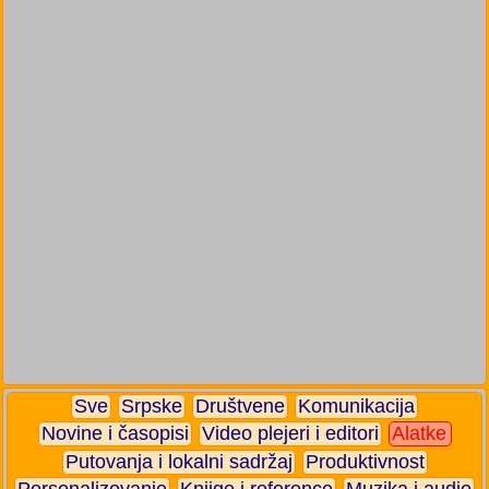
Sve
Srpske
Društvene
Komunikacija
Novine i časopisi
Video plejeri i editori
Alatke
Putovanja i lokalni sadržaj
Produktivnost
Personalizovanje
Knjige i reference
Muzika i audio