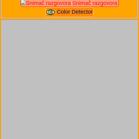
Snimač razgovora
Color Detector