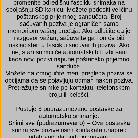
promenite odredišnu fasciklu snimaka na
spoljašnju SD karticu. Možete podesiti veličinu
poštanskog prijemnog sandučeta. Broj
sačuvanih poziva je ograničen samo
memorijom vašeg uređaja. Ako odlučite da je
razgovor važan, sačuvajte ga i on će biti
uskladišten u fasciklu sačuvanih poziva. Ako
ne, stari snimci će automatski biti izbrisani
kada novi pozivi napune poštansko prijemno
sanduče.
Možete da omogućite meni pregleda poziva sa
opcijama da se pojavljuju odmah nakon poziva.
Pretražujte snimke po kontaktu, telefonskom
broju ili belešci.
Postoje 3 podrazumevane postavke za
automatsko snimanje:
Snimi sve (podrazumevano) – Ova postavka
snima sve pozive osim kontakata unapred
odabranih da budu ignorisani.