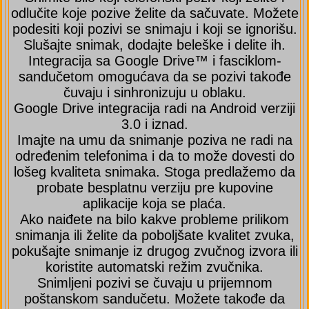
odlučite koje pozive želite da sačuvate. Možete
podesiti koji pozivi se snimaju i koji se ignorišu.
Slušajte snimak, dodajte beleške i delite ih.
Integracija sa Google Drive™ i fasciklom-
sandučetom omogućava da se pozivi takođe
čuvaju i sinhronizuju u oblaku.
Google Drive integracija radi na Android verziji
3.0 i iznad.
Imajte na umu da snimanje poziva ne radi na
određenim telefonima i da to može dovesti do
lošeg kvaliteta snimaka. Stoga predlažemo da
probate besplatnu verziju pre kupovine
aplikacije koja se plaća.
Ako naiđete na bilo kakve probleme prilikom
snimanja ili želite da poboljšate kvalitet zvuka,
pokušajte snimanje iz drugog zvučnog izvora ili
koristite automatski režim zvučnika.
Snimljeni pozivi se čuvaju u prijemnom
poštanskom sandučetu. Možete takođe da